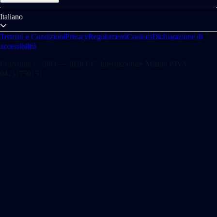
Italiano
Termini e Condizioni
Privacy
Regolamenti
Cookies
Dichiarazione di
accessibilità
Copyright © 1995 — 2026 F.C. Internazionale Milano P.IVA
04231750151