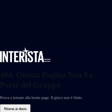
404, Questa Pagina Non Fa
Parte del Gruppo
Prova a tornare alla home page. Il gioco non è finito.
Ritorna al diario
Ritorna al diario